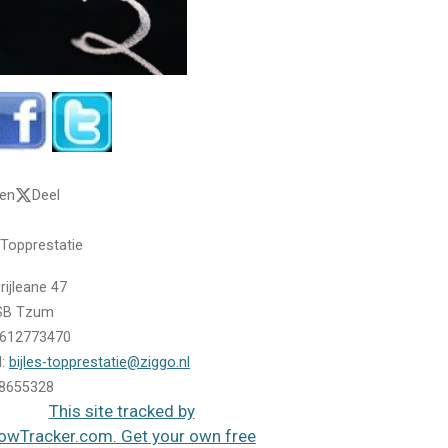
len
Deel
s Topprestatie
rijleane 47
SB Tzum
 0612773470
l:
bijles-topprestatie@ziggo.nl
58655328