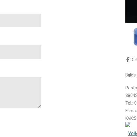
De
Bijle
Pasto
8804
Tel.:
E-mai
KvK: