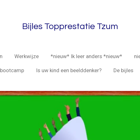
Bijles Topprestatie Tzum
n
Werkwijze
*nieuw* Ik leer anders *nieuw*
ni
enbootcamp
Is uw kind een beelddenker?
De bijles