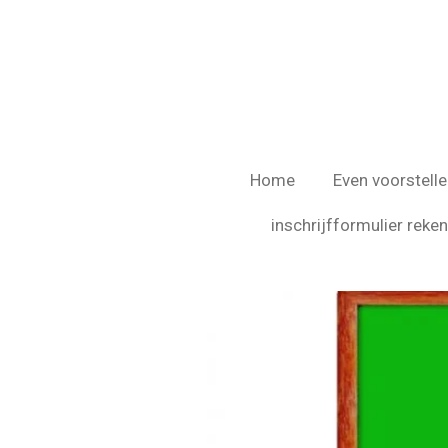
Ga
direct
naar
de
hoofdinhoud
Home
Even voorstelle
inschrijfformulier rek